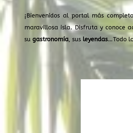
¡Bienvenidos al portal más complet
maravillosa isla. Disfruta y conoce 
su
gastronomía
, sus
leyendas
…Todo lo